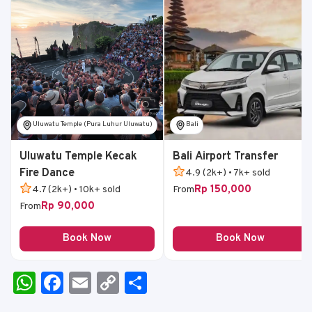
Uluwatu Temple (Pura Luhur Uluwatu)
Bali
Uluwatu Temple Kecak
Bali Airport Transfer
Fire Dance
4.9 (2k+) • 7k+ sold
Rp 150,000
4.7 (2k+) • 10k+ sold
From
Rp 90,000
From
Book Now
Book Now
W
F
E
C
S
h
a
m
o
h