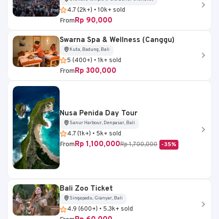
4.7 (2k+) • 10k+ sold
Rp 90,000
From
Swarna Spa & Wellness (Canggu)
Kuta, Badung, Bali
5 (400+) • 1k+ sold
Rp 300,000
From
Nusa Penida Day Tour
Sanur Harbour, Denpasar, Bali
4.7 (1k+) • 5k+ sold
Rp 1,100,000
From
Rp 1,700,000
-35%
Bali Zoo Ticket
Singapadu, Gianyar, Bali
4.9 (600+) • 5.3k+ sold