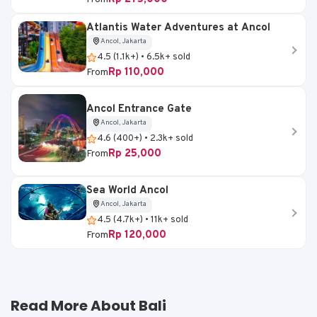
Atlantis Water Adventures at Ancol
Ancol, Jakarta
4.5 (1.1k+) • 6.5k+ sold
Rp 110,000
From
Ancol Entrance Gate
Ancol, Jakarta
4.6 (400+) • 2.3k+ sold
Rp 25,000
From
Sea World Ancol
Ancol, Jakarta
4.5 (4.7k+) • 11k+ sold
Rp 120,000
From
Read More About Bali