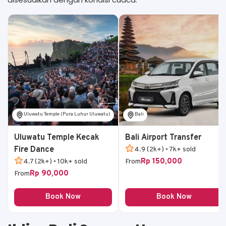
Uluwatu Temple (Pura Luhur Uluwatu)
Bali
Uluwatu Temple Kecak
Bali Airport Transfer
Fire Dance
4.9 (2k+) • 7k+ sold
Rp 150,000
4.7 (2k+) • 10k+ sold
From
Rp 90,000
From
Book Now
Book Now