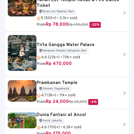
Tanah Lot Temple: Kecak & Fire Dance
Ticket
Tanah Lot, Tabanan, Bali
5 (500+) • 2.1k+ sold
Rp 78,000
From
Rp 100,000
-22%
Tirta Gangga Water Palace
Denpasar Selatan, Denpasar, Bali
4.6 (22k+) • 70k+ sold
Rp 470,000
From
Prambanan Temple
Sleman, Yogyakarta
4.7 (3k+) • 11k+ sold
Rp 24,000
From
Rp 25,000
-4%
Dunia Fantasi at Ancol
Ancol, Jakarta
4.6 (700+) • 6.3k+ sold
Rp 275,000
From