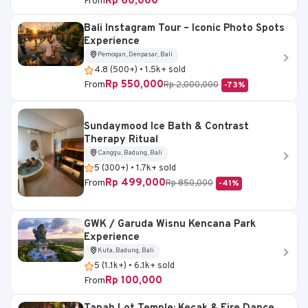
Rp 60,000
From
Bali Instagram Tour – Iconic Photo Spots
Experience
Pemogan, Denpasar, Bali
4.8 (500+) • 1.5k+ sold
Rp 550,000
From
Rp 2,000,000
-73%
Sundaymood Ice Bath & Contrast
Therapy Ritual
Canggu, Badung, Bali
5 (300+) • 1.7k+ sold
Rp 499,000
From
Rp 850,000
-41%
GWK / Garuda Wisnu Kencana Park
Experience
Kuta, Badung, Bali
5 (1.1k+) • 6.1k+ sold
Rp 100,000
From