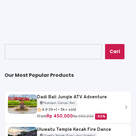
a
c
ai
p
ar
ts
e
l
y
e
A
b
Li
p
o
n
p
o
k
k
Cari
Our Most Popular Products
Dadi Bali Jungle ATV Adventure
Payangan, Gianyar, Bali
4.9 (1k+) • 5k+ sold
Rp 450,000
From
Rp 950,000
-53%
Uluwatu Temple Kecak Fire Dance
Uluwatu Temple (Pura Luhur Uluwatu)