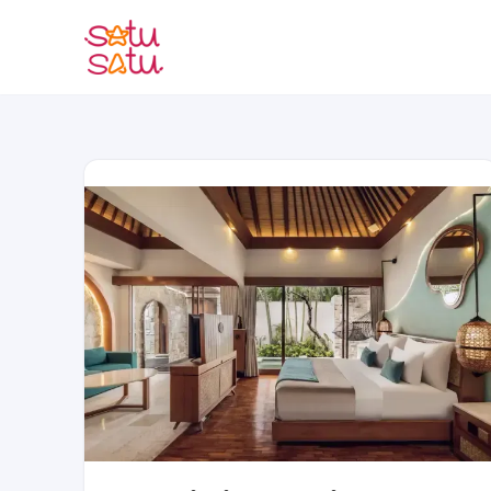
Lompat
ke
konten