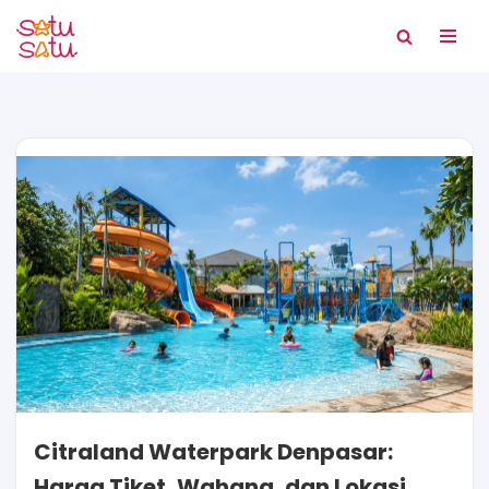
Lompat
ke
konten
Citraland Waterpark Denpasar:
Harga Tiket, Wahana, dan Lokasi