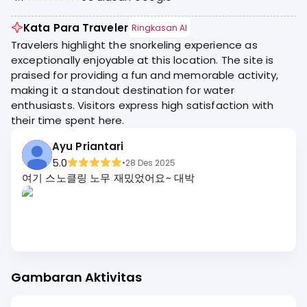
Kata Para Traveler
Ringkasan AI
Travelers highlight the snorkeling experience as
exceptionally enjoyable at this location. The site is
praised for providing a fun and memorable activity,
making it a standout destination for water
enthusiasts. Visitors express high satisfaction with
their time spent here.
Ayu Priantari
5.0
•
28 Des 2025
여기 스노클링 노무 재밌었어요~ 대박
Gambaran Aktivitas