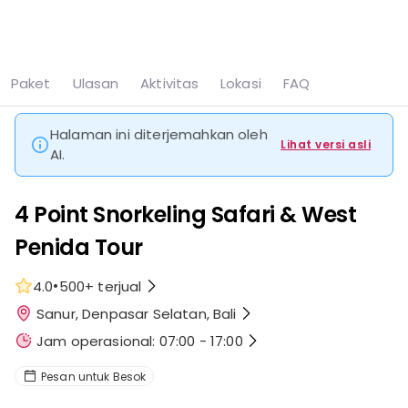
Lihat semua
8 foto
Paket
Ulasan
Aktivitas
Lokasi
FAQ
Beranda
Denpasar
4 Point Snorkeling Safari & West Penida Tour
Halaman ini diterjemahkan oleh
Lihat versi asli
AI.
4 Point Snorkeling Safari & West
Penida Tour
•
4.0
500+
terjual
Sanur, Denpasar Selatan, Bali
Jam operasional: 07:00 - 17:00
Pesan untuk Besok