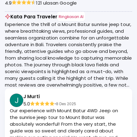
4.9
121 ulasan Google
Kata Para Traveler
Ringkasan AI
Experience the thrill of a Mount Batur sunrise jeep tour,
where breathtaking views, professional guides, and
seamless organization combine for an unforgettable
adventure in Bali. Travelers consistently praise the
friendly, attentive guides who go above and beyond,
from sharing local knowledge to capturing memorable
photos. The journey through black lava fields and
scenic viewpoints is highlighted as a must-do, with
many guests calling it the highlight of their trip. While
most reviews are overwhelmingly positive, a few note
issues with vehicle comfort and tour pacing.
J Murti
5.0
•
8 Des 2025
Our experience with Mount Batur 4WD Jeep on
the sunrise jeep tour to Mount Batur was
absolutely wonderful! From the very start, the
guide was so sweet and clearly cared about