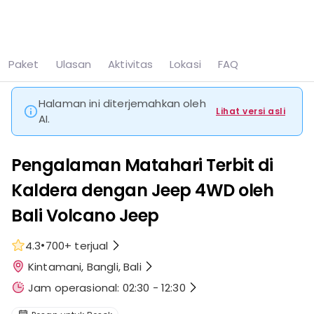
Lihat semua
8 foto
Paket
Ulasan
Aktivitas
Lokasi
FAQ
Beranda
Atraksi
Pengalaman Matahari Terbit di Kaldera dengan Jeep 4WD oleh Bali Volcano Jeep
Halaman ini diterjemahkan oleh
Lihat versi asli
AI.
Pengalaman Matahari Terbit di
Kaldera dengan Jeep 4WD oleh
Bali Volcano Jeep
•
4.3
700+
terjual
Kintamani, Bangli, Bali
Jam operasional: 02:30 - 12:30