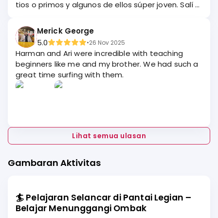
tios o primos y algunos de ellos súper joven. Salí a
surfear con el más joven, Ferdinan🙏🏻un chico
super amable y simpático, como todo lo de más
Merick George
y me gustó mucho el trato💪🏻al principio me
5.0
•
26 Nov 2025
dieron una tabla enorme, creo 9.0 de esponja
Harman and Ari were incredible with teaching
para las personas que empiezan, no me sentía
beginners like me and my brother. We had such a
cómodo y le pregunté si tenían algo más
great time surfing with them.
pequeño y manejable😀me cambiaron la tabla y
me dieron algunos consejos para mejorar...poco
después cogí una Ola Meravillosa😜 Después de
eso me quedé en la playa con ellos, tocando la
guitarra y cantando Bob Marley songs❤️Familia lo
he pasado súper bien🙏🏻🙏🏻🙏🏻gracias a todos,
Lihat semua ulasan
Harmanto, Robinson,Andi🤗🤗🤗
Gambaran Aktivitas
🏄
Pelajaran Selancar di Pantai Legian –
Belajar Menunggangi Ombak