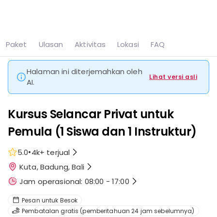
Lihat semua
9 foto
Paket
Ulasan
Aktivitas
Lokasi
FAQ
Beranda
Kuta
Kursus Selancar Privat untuk Pemula (1 Siswa dan 1 Instruktur)
Halaman ini diterjemahkan oleh
Lihat versi asli
AI.
Kursus Selancar Privat untuk
Pemula (1 Siswa dan 1 Instruktur)
•
5.0
4k+
terjual
Kuta, Badung, Bali
Jam operasional: 08:00 - 17:00
Pesan untuk Besok
Pembatalan gratis (pemberitahuan 24 jam sebelumnya)