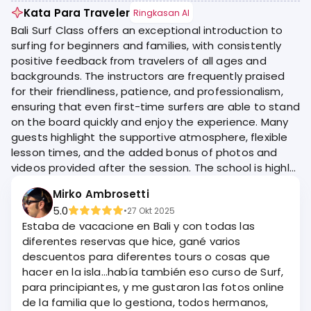
Kata Para Traveler
Ringkasan AI
Bali Surf Class offers an exceptional introduction to
surfing for beginners and families, with consistently
positive feedback from travelers of all ages and
backgrounds. The instructors are frequently praised
for their friendliness, patience, and professionalism,
ensuring that even first-time surfers are able to stand
on the board quickly and enjoy the experience. Many
guests highlight the supportive atmosphere, flexible
lesson times, and the added bonus of photos and
videos provided after the session. The school is highly
recommended for anyone seeking a fun, safe, and
Mirko Ambrosetti
memorable surf lesson in Bali.
5.0
•
27 Okt 2025
Estaba de vacacione en Bali y con todas las
diferentes reservas que hice, gané varios
descuentos para diferentes tours o cosas que
hacer en la isla...había también eso curso de Surf,
para principiantes, y me gustaron las fotos online
de la familia que lo gestiona, todos hermanos,