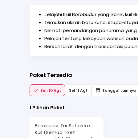
Jelajahi Kuil Borobudur yang ikonik, kui
Temukan ukiran batu kuno, stupa-stup
Nikmati pemandangan panorama yang men
Pelajari tentang kekayaan warisan buday
Bersantailah dengan transportasi pula
Paket Tersedia
Sen 10 Agt
Sel 11 Agt
Tanggal Lainnya
1 Pilihan Paket
Borobudur Tur Sehari ke
Kuil (Semua Tiket