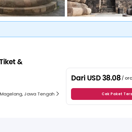
Tiket &
Dari
USD 38.08
/ or
n Magelang, Jawa Tengah
Cek Paket Ter