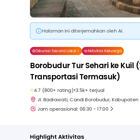
Halaman ini diterjemahkan oleh AI.
Dikurasi Secara Lokal
Aktivitas Keluarga
Borobudur Tur Sehari ke Kuil (
Transportasi Termasuk)
•
4.7
(
800+
rating
)
3.5k+
terjual
Jl. Badrawati, Candi Borobudur, Kabupate
Jam operasional: 06:30 - 17:00
Highlight Aktivitas