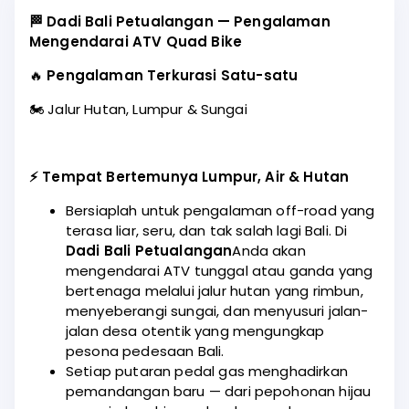
Shoutout to Candra at the bar for being super
🏁 Dadi Bali Petualangan — Pengalaman
friendly and welcoming. Overall, really good
Mengendarai ATV Quad Bike
experience and would recommend.
🔥
Pengalaman Terkurasi Satu-satu
🏍️ Jalur Hutan, Lumpur & Sungai
⚡ Tempat Bertemunya Lumpur, Air & Hutan
Bersiaplah untuk pengalaman off-road yang
terasa liar, seru, dan tak salah lagi Bali. Di
Dadi Bali Petualangan
Anda akan
mengendarai ATV tunggal atau ganda yang
bertenaga melalui jalur hutan yang rimbun,
menyeberangi sungai, dan menyusuri jalan-
jalan desa otentik yang mengungkap
pesona pedesaan Bali.
Setiap putaran pedal gas menghadirkan
pemandangan baru — dari pepohonan hijau