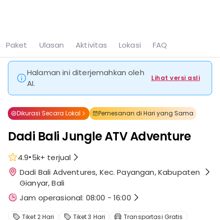
Lihat semua
8 foto
Paket
Ulasan
Aktivitas
Lokasi
FAQ
Beranda
Ubud
Dadi Bali Jungle ATV Adventure
Halaman ini diterjemahkan oleh
Lihat versi asli
AI.
Dikurasi Secara Lokal
Pemesanan di Hari yang Sama
Dadi Bali Jungle ATV Adventure
•
4.9
5k+
terjual
Dadi Bali Adventures, Kec. Payangan, Kabupaten
Gianyar, Bali
Jam operasional: 08:00 - 16:00
Tiket 2 Hari
Tiket 3 Hari
Transportasi Gratis