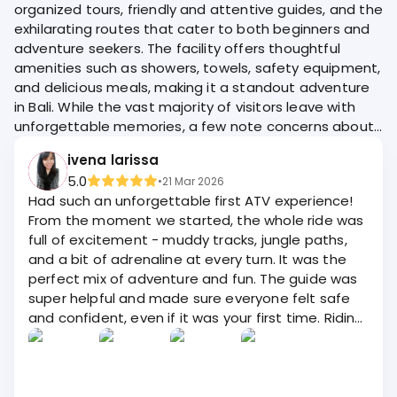
organized tours, friendly and attentive guides, and the
exhilarating routes that cater to both beginners and
adventure seekers. The facility offers thoughtful
amenities such as showers, towels, safety equipment,
and delicious meals, making it a standout adventure
in Bali. While the vast majority of visitors leave with
unforgettable memories, a few note concerns about
safety briefings and extra charges for certain
ivena larissa
services.
5.0
•
21 Mar 2026
Had such an unforgettable first ATV experience!
From the moment we started, the whole ride was
full of excitement - muddy tracks, jungle paths,
and a bit of adrenaline at every turn. It was the
perfect mix of adventure and fun. The guide was
super helpful and made sure everyone felt safe
and confident, even if it was your first time. Riding
through nature like that gives you a whole new
perspective, it’s not just about the thrill, but also
enjoying the scenery along the way. What really
made it even better was the crew. They were