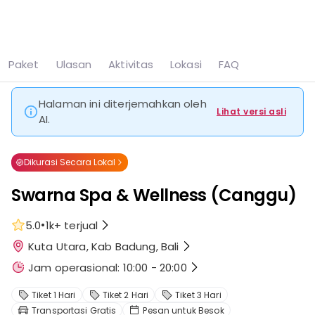
Lihat semua
11 foto
Paket
Ulasan
Aktivitas
Lokasi
FAQ
Beranda
Canggu
Swarna Spa & Wellness (Canggu)
Halaman ini diterjemahkan oleh
Lihat versi asli
AI.
Dikurasi Secara Lokal
Swarna Spa & Wellness (Canggu)
•
5.0
1k+
terjual
Kuta Utara, Kab Badung, Bali
Jam operasional: 10:00 - 20:00
Tiket 1 Hari
Tiket 2 Hari
Tiket 3 Hari
Transportasi Gratis
Pesan untuk Besok