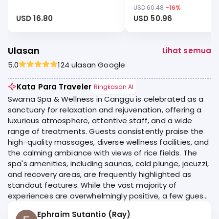
USD 60.48
-
16
%
USD 16.80
USD 50.96
Ulasan
Lihat semua
5.0
124 ulasan Google
Kata Para Traveler
Ringkasan AI
Swarna Spa & Wellness in Canggu is celebrated as a
sanctuary for relaxation and rejuvenation, offering a
luxurious atmosphere, attentive staff, and a wide
range of treatments. Guests consistently praise the
high-quality massages, diverse wellness facilities, and
the calming ambiance with views of rice fields. The
spa's amenities, including saunas, cold plunge, jacuzzi,
and recovery areas, are frequently highlighted as
standout features. While the vast majority of
experiences are overwhelmingly positive, a few guests
noted issues with service consistency and hygiene.
Ephraim Sutantio (Ray)