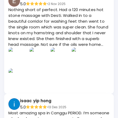
5.0
•
2 Nov 2025
Nothing short of perfect. Had a 120 minutes hot
stone massage with Desti. Walked in to a
beautiful corridor for washing feet then went to
the single room which was super clean. She found
knots on my hamstring and shoulder that I never
knew existed. She then finished with a superb
head massage. Not sure if the oils were home
made but they smelled and felt great. Will come
back tomorrow for another treatment and use
their wellness facility!
isaac yip hong
5.0
•
13 Des 2025
Most amazing spa in Canggu PERIOD. I’m someone