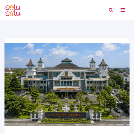
Lompat
ke
konten