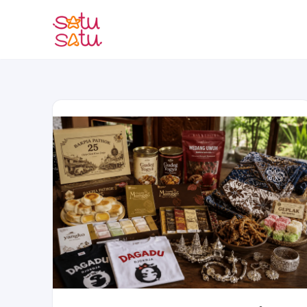
Lompat
ke
konten