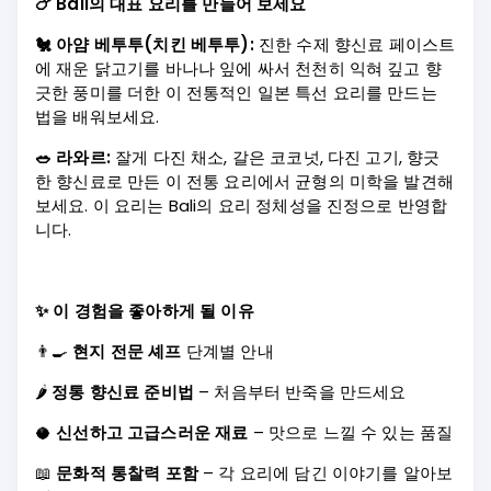
🍗 Bali의 대표 요리를 만들어 보세요
🐔 아얌 베투투(치킨 베투투):
진한 수제 향신료 페이스트
에 재운 닭고기를 바나나 잎에 싸서 천천히 익혀 깊고 향
긋한 풍미를 더한 이 전통적인 일본 특선 요리를 만드는
법을 배워보세요.
🥗 라와르:
잘게 다진 채소, 갈은 코코넛, 다진 고기, 향긋
한 향신료로 만든 이 전통 요리에서 균형의 미학을 발견해
보세요. 이 요리는 Bali의 요리 정체성을 진정으로 반영합
니다.
✨ 이 경험을 좋아하게 될 이유
👨‍🍳
현지 전문 셰프
단계별 안내
🌶️
정통 향신료 준비법
– 처음부터 반죽을 만드세요
🥥
신선하고 고급스러운 재료
– 맛으로 느낄 수 있는 품질
📖
문화적 통찰력 포함
– 각 요리에 담긴 이야기를 알아보