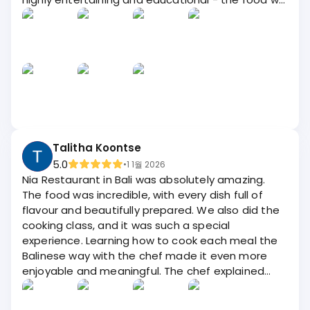
cooked was served to us at lunchtime and tasted
amazing. If you are looking for a very well run, fun
and very fairly priced group (or individual)
experience in Bali, this is right up there. Could not
fault it and would definitely do it again - 5 Stars!!
Talitha Koontse
5.0
•
1 1월 2026
Nia Restaurant in Bali was absolutely amazing.
The food was incredible, with every dish full of
flavour and beautifully prepared. We also did the
cooking class, and it was such a special
experience. Learning how to cook each meal the
Balinese way with the chef made it even more
enjoyable and meaningful. The chef explained
everything so well and made the class fun and
easy to follow. Every single meal we cooked and