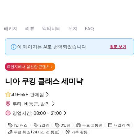
모두 보기
사진 10장
패키지
리뷰
액티비티
위치
FAQ
홈
Seminyak
니아 쿠킹 클래스 세미냑
이 페이지는 AI로 번역되었습니다.
원문 보기
현지에서 엄선한 콘텐츠
니아 쿠킹 클래스 세미냑
•
4.9
5k+
판매됨
쿠타, 바둥군, 발리
영업시간: 08:00 - 21:00
1일 패스
2일권
3일권
무료 교통편
내일의 책
무료 취소 (24시간 전 통보)
가족 활동