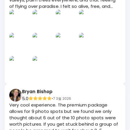
of flying over paradise. I felt so alive, free, and
powerful up there. It’s not just about taking
photos (even though the pictures turn out
incredible!), it’s about the emotion—the rush, the
excitement, the joy. Everything is well organized,
the staff is supportive, and they make you feel
safe while you enjoy the thrill. If you’re in Bali, this is
a must-do experience. It’s one of those moments
that stays with you long after the swing stops. 💚
🌿
Bryan Bishop
5.0
•
7 3월 2026
Very cool experience. The premium package
allows for 9 photo spots but we found we only
thought about 6 out of the 10 photo spots were
worth pictures. If you get stuck behind a group of