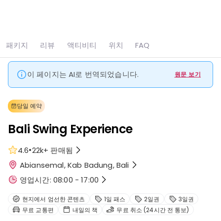
모두 보기
사진 10장
패키지
리뷰
액티비티
위치
FAQ
홈
어트랙션
Bali Swing Experience
이 페이지는 AI로 번역되었습니다.
원문 보기
당일 예약
Bali Swing Experience
•
4.6
22k+
판매됨
Abiansemal, Kab Badung, Bali
영업시간: 08:00 - 17:00
현지에서 엄선한 콘텐츠
1일 패스
2일권
3일권
무료 교통편
내일의 책
무료 취소 (24시간 전 통보)