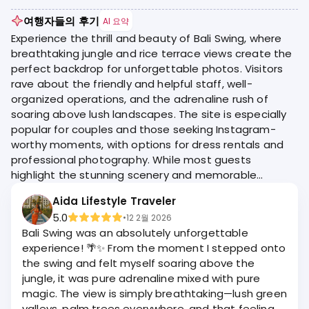
여행자들의 후기
AI 요약
Experience the thrill and beauty of Bali Swing, where
breathtaking jungle and rice terrace views create the
perfect backdrop for unforgettable photos. Visitors
rave about the friendly and helpful staff, well-
organized operations, and the adrenaline rush of
soaring above lush landscapes. The site is especially
popular for couples and those seeking Instagram-
worthy moments, with options for dress rentals and
professional photography. While most guests
highlight the stunning scenery and memorable
experience, some express concerns about high prices,
Aida Lifestyle Traveler
inflexible packages, and occasional staff rudeness.
5.0
•
12 2월 2026
Bali Swing was an absolutely unforgettable
experience! 🌴✨ From the moment I stepped onto
the swing and felt myself soaring above the
jungle, it was pure adrenaline mixed with pure
magic. The view is simply breathtaking—lush green
valleys, palm trees everywhere, and that feeling