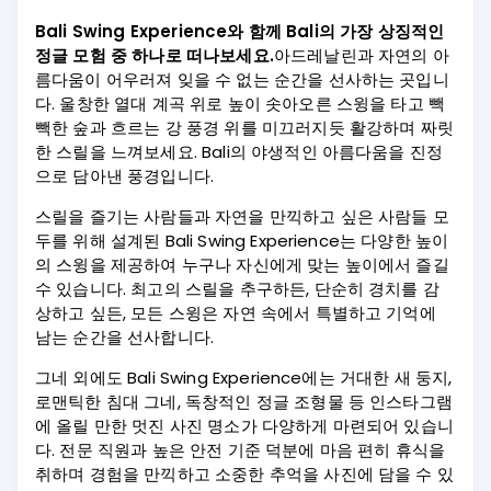
Bali Swing Experience와 함께 Bali의 가장 상징적인
정글 모험 중 하나로 떠나보세요.
아드레날린과 자연의 아
름다움이 어우러져 잊을 수 없는 순간을 선사하는 곳입니
다. 울창한 열대 계곡 위로 높이 솟아오른 스윙을 타고 빽
빽한 숲과 흐르는 강 풍경 위를 미끄러지듯 활강하며 짜릿
한 스릴을 느껴보세요. Bali의 야생적인 아름다움을 진정
으로 담아낸 풍경입니다.
스릴을 즐기는 사람들과 자연을 만끽하고 싶은 사람들 모
두를 위해 설계된 Bali Swing Experience는 다양한 높이
의 스윙을 제공하여 누구나 자신에게 맞는 높이에서 즐길
수 있습니다. 최고의 스릴을 추구하든, 단순히 경치를 감
상하고 싶든, 모든 스윙은 자연 속에서 특별하고 기억에
남는 순간을 선사합니다.
그네 외에도 Bali Swing Experience에는 거대한 새 둥지,
로맨틱한 침대 그네, 독창적인 정글 조형물 등 인스타그램
에 올릴 만한 멋진 사진 명소가 다양하게 마련되어 있습니
다. 전문 직원과 높은 안전 기준 덕분에 마음 편히 휴식을
취하며 경험을 만끽하고 소중한 추억을 사진에 담을 수 있