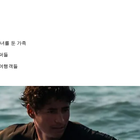
 자녀를 둔 가족
서퍼들
 여행객들