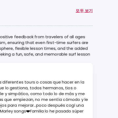
모두 보기
positive feedback from travelers of all ages
sm, ensuring that even first-time surfers are
phere, flexible lesson times, and the added
eking a fun, safe, and memorable surf lesson
que lo gestiona, todos hermanos, tios o
able y simpático, como todo lo de más y me
onas que empiezan, no me sentía cómodo y le
jos para mejorar...poco después cogí una
 Marley songs❤️Familia lo he pasado súper