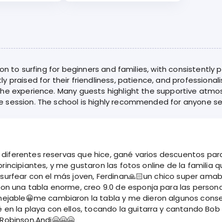
ion to surfing for beginners and families, with consistently 
 praised for their friendliness, patience, and professionali
the experience. Many guests highlight the supportive atmos
e session. The school is highly recommended for anyone se
s descuentos para diferentes tours o cosas que hacer en la
principiantes, y me gustaron las fotos online de la familia 
 a surfear con el más joven, Ferdinan🙏🏻un chico super am
eron una tabla enorme, creo 9.0 de esponja para las pers
ejable😀me cambiaron la tabla y me dieron algunos conse
en la playa con ellos, tocando la guitarra y cantando Bob
 Robinson,Andi🤗🤗🤗