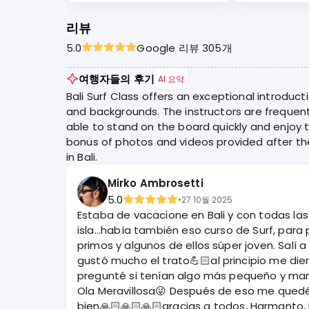
리뷰
5.0
Google 리뷰 305개
여행자들의 후기
AI 요약
Bali Surf Class offers an exceptional introduct
and backgrounds. The instructors are frequently
able to stand on the board quickly and enjoy 
bonus of photos and videos provided after th
in Bali.
Mirko Ambrosetti
5.0
•
27 10월 2025
Estaba de vacacione en Bali y con todas las diferentes reservas que hice, gané vario
isla...había también eso curso de Surf, para 
primos y algunos de ellos súper joven. Salí
gustó mucho el trato💪🏻al principio me di
pregunté si tenían algo más pequeño y man
Ola Meravillosa😜 Después de eso me quedé 
bien🙏🏻🙏🏻🙏🏻gracias a todos, Harmanto,