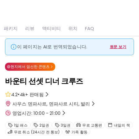
모두 보기
사진 10장
패키지
리뷰
액티비티
위치
FAQ
홈
Denpasar
바운티 선셋 디너 크루즈
이 페이지는 AI로 번역되었습니다.
원문 보기
현지에서 엄선한 콘텐츠
바운티 선셋 디너 크루즈
•
4.2
4k+
판매됨
사우스 덴파사르, 덴파사르 시티, 발리
영업시간: 10:00 - 21:00
1일 패스
2일권
3일권
무료 교통편
내일의 책
무료 취소 (24시간 전 통보)
가족 활동