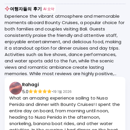
여행자들의 후기
AI 요약
Experience the vibrant atmosphere and memorable
moments aboard Bounty Cruises, a popular choice for
both families and couples visiting Bali. Guests
consistently praise the friendly and attentive staff,
enjoyable entertainment, and delicious food, making
it a standout option for dinner cruises and day trips.
Activities such as live shows, dance performances,
and water sports add to the fun, while the scenic
views and romantic ambiance create lasting
memories. While most reviews are highly positive,
some guests mention areas for improvement,
Rahagi
particularly regarding food variety for vegetarians and
5.0
•
19 1월 2026
boat condition.
What an amazing experience sailing to Nusa
Penida and dinner with Bounty Cruises! I spent the
entire day on board, from morning until noon,
heading to Nusa Penida in the afternoon,
snorkeling, banana boat rides, and other water
activities. In the evening, I had dinner on the boat