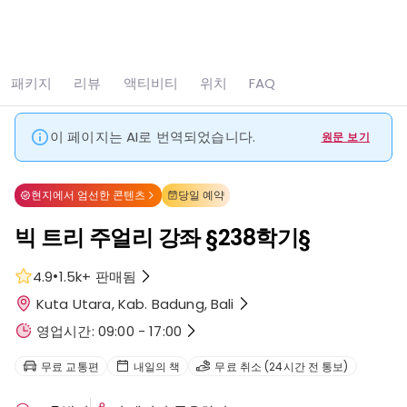
모두 보기
사진 5장
패키지
리뷰
액티비티
위치
FAQ
홈
Canggu
빅 트리 주얼리 강좌 §238학기§
이 페이지는 AI로 번역되었습니다.
원문 보기
현지에서 엄선한 콘텐츠
당일 예약
빅 트리 주얼리 강좌 §238학기§
•
4.9
1.5k+
판매됨
Kuta Utara, Kab. Badung, Bali
영업시간: 09:00 - 17:00
무료 교통편
내일의 책
무료 취소 (24시간 전 통보)