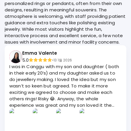
personalized rings or pendants, often from their own
designs, resulting in meaningful souvenirs. The
atmosphere is welcoming, with staff providing patient
guidance and extra touches like polishing existing
jewelry. While most visitors highlight the fun,
interactive process and excellent service, a few note
issues with involvement and minor facility concerns.
Emma Valente
5.0
•
13 1월 2026
I was in Canggu with my son and daughter ( both
in their early 20’s) and my daughter asked us to
do jewellery making. I loved the idea but my son
wasn’t so keen but agreed. To make it more
exciting we agreed to choose and make each
others rings! Risky 😂. Anyway, the whole
experience was great and my son loved it the
most I think. Thank you to Duck and Putra who
guided us along each step with fun and laughter.
We all loved our rings and they have so much
more meaning cos we made them for each other.