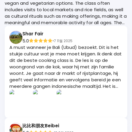
vegan and vegetarian options. The class often
includes visits to local markets and rice fields, as well
as cultural rituals such as making offerings, making it a
meaningful and memorable activity for all ages. The
family-run atmosphere and attention to detail create
Shar Fair
a genuine and enriching experience that is highly
5.0
•
7 11월 2025
recommended by travelers.
A must wanneer je Bali (Ubud) bezoekt. Dit is het
stukje cultuur wat je mee moet krijgen. Ik denk dat
dit de beste cooking class is. De les is op de
woongrond van de kok, waar hij met zijn familie
woont. Je gaat naar dr markt of rijstplantage, hij
geeft veel informatie en vervolgens bereid je een
meerdere gangen indonesische maaltijd. Het is
geweldig en het smaakt geweldig. De dag is goed
vormgegeven. Een 10 voor de kok en zijn uitleg!
比比和朋友Beibei