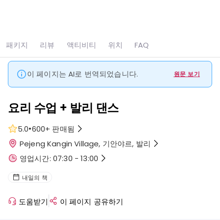
모두 보기
사진 5장
패키지
리뷰
액티비티
위치
FAQ
홈
어트랙션
요리 수업 + 발리 댄스
이 페이지는 AI로 번역되었습니다.
원문 보기
요리 수업 + 발리 댄스
•
5.0
600+
판매됨
Pejeng Kangin Village, 기안야르, 발리
영업시간: 07:30 - 13:00
내일의 책
도움받기
이 페이지 공유하기