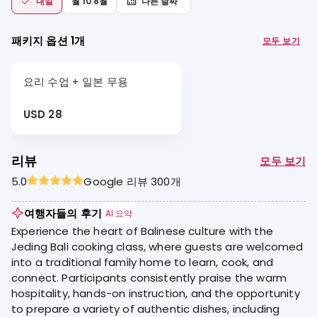
내일
월 10 8월
다른 날짜
패키지 옵션 1개
모두 보기
요리 수업 + 일본 무용
USD 28
리뷰
모두 보기
5.0
Google 리뷰 300개
여행자들의 후기
AI 요약
Experience the heart of Balinese culture with the
Jeding Bali cooking class, where guests are welcomed
into a traditional family home to learn, cook, and
connect. Participants consistently praise the warm
hospitality, hands-on instruction, and the opportunity
to prepare a variety of authentic dishes, including