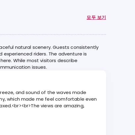
모두 보기
aceful natural scenery. Guests consistently
nd experienced riders. The adventure is
re. While most visitors describe
ommunication issues.
n breeze, and sound of the waves made
althy, which made me feel comfortable even
relaxed.<br><br>The views are amazing,