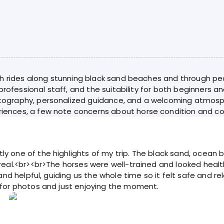
th rides along stunning black sand beaches and through pe
professional staff, and the suitability for both beginners a
ography, personalized guidance, and a welcoming atmosphe
ences, a few note concerns about horse condition and c
ly one of the highlights of my trip. The black sand, ocea
urreal.<br><br>The horses were well-trained and looked he
 and helpful, guiding us the whole time so it felt safe and 
 for photos and just enjoying the moment.