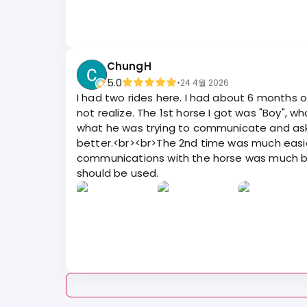
ChungH
5.0
•
24 4월 2026
I had two rides here. I had about 6 months of
not realize. The 1st horse I got was "Boy", w
what he was trying to communicate and ask
better.<br><br>The 2nd time was much easier 
communications with the horse was much bet
should be used.