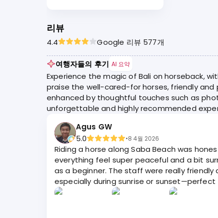
리뷰
4.4
Google 리뷰 577개
여행자들의 후기
AI 요약
Experience the magic of Bali on horseback, wi
praise the well-cared-for horses, friendly and 
enhanced by thoughtful touches such as phot
unforgettable and highly recommended experi
Agus GW
5.0
•
8 4월 2026
Riding a horse along Saba Beach was honest
everything feel super peaceful and a bit s
as a beginner. The staff were really friendly
especially during sunrise or sunset—perfect