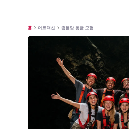
홈
어트랙션
좀블랑 동굴 모험