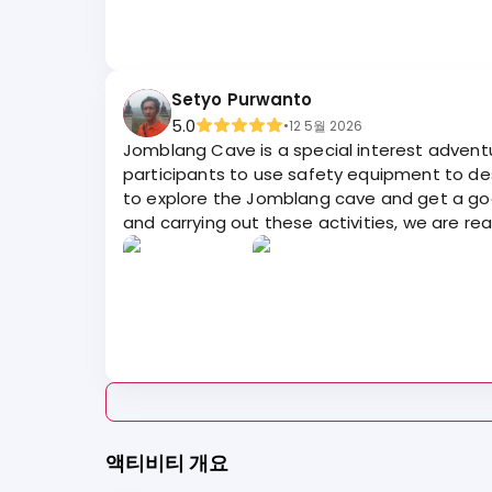
Setyo Purwanto
5.0
•
12 5월 2026
Jomblang Cave is a special interest adventu
participants to use safety equipment to des
to explore the Jomblang cave and get a good 
and carrying out these activities, we are r
액티비티 개요