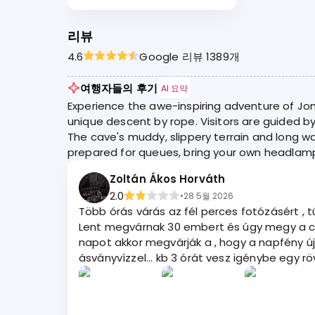
리뷰
4.6
Google 리뷰 1389개
여행자들의 후기
AI 요약
Experience the awe-inspiring adventure of Jom
unique descent by rope. Visitors are guided b
The cave's muddy, slippery terrain and long wa
prepared for queues, bring your own headlamp
Zoltán Ákos Horváth
2.0
•
28 5월 2026
Több órás várás az fél perces fotózásért , túlárazott túra. 2 embert tudnak csak egyszerre leengedni ami ért
Lent megvárnak 30 embert és úgy megy a csoprt a barlangba , ami kivilágítatlan , sáros , csúszos. Sorba
napot akkor megvárják a , hogy a napfény újra bevilágítson. Majd újra sorbanállás , hogy felhúzzanak a k
ásványvízzel... kb 3 ór