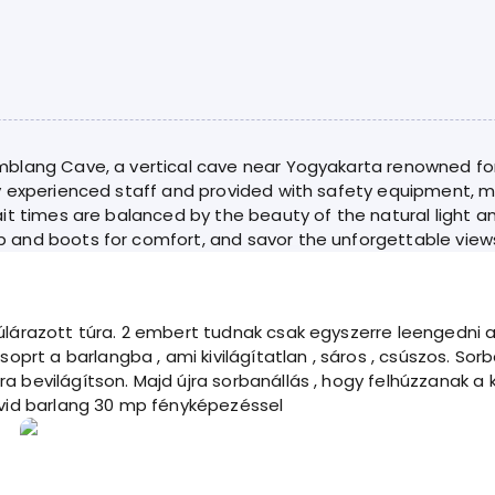
blang Cave, a vertical cave near Yogyakarta renowned for 
y experienced staff and provided with safety equipment, mak
it times are balanced by the beauty of the natural light a
 and boots for comfort, and savor the unforgettable view
hető , mert emberi erővel csinálják.
nállás a a fényképre . Ha a felhő eltakarja a
ötélen. Majd egy szegényes " ebéd" egy
át vesz igénybe egy rövid barlang 30 mp fényképezéssel