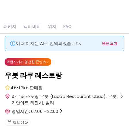
모두 보기
사진 7장
패키지
액티비티
위치
FAQ
홈
Ubud
우붓 라쿠 레스토랑
이 페이지는 AI로 번역되었습니다.
원문 보기
현지에서 엄선한 콘텐츠
우붓 라쿠 레스토랑
•
4.6
1.2k+
판매됨
라쿠 레스토랑 우붓 (Lacoo Restaurant Ubud), 우붓,
기안야르 리젠시, 발리
영업시간: 07:00 - 22:00
당일 예약