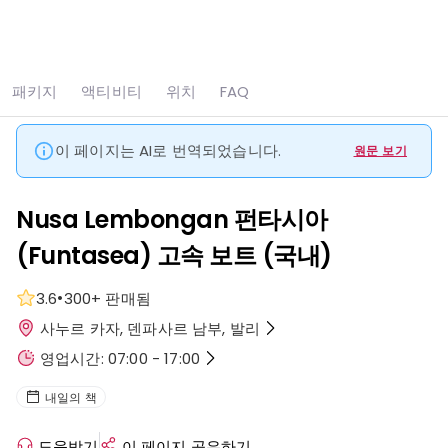
모두 보기
사진 6장
패키지
액티비티
위치
FAQ
홈
Sanur
Nusa Lembongan 펀타시아(Funtasea) 고속 보트 (국내)
이 페이지는 AI로 번역되었습니다.
원문 보기
Nusa Lembongan 펀타시아
(Funtasea) 고속 보트 (국내)
•
3.6
300+
판매됨
사누르 카자, 덴파사르 남부, 발리
영업시간: 07:00 - 17:00
내일의 책
도움받기
이 페이지 공유하기