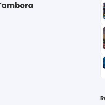
 Tambora
R