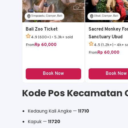
Singapadu, Gianyar, Bali
Ubud, Gianyar, Bali
Bali Zoo Ticket
Sacred Monkey Fo
Sanctuary Ubud
4.9 (600+) • 5.3k+ sold
Rp 60,000
From
4.5 (1.2k+) • 4k+ s
Rp 60,000
From
Book Now
Book Now
Kode Pos Kecamatan 
Kedaung Kali Angke —
11710
Kapuk —
11720