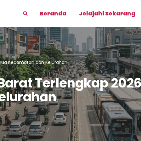
Beranda
Jelajahi Sekarang
emua Kecamatan dan Kelurahan
 Barat Terlengkap 202
elurahan