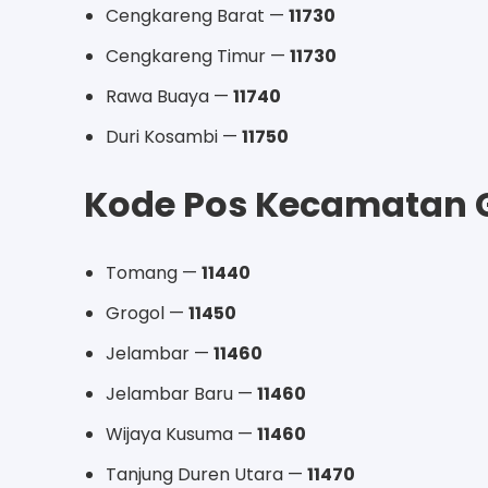
Cengkareng Barat —
11730
Cengkareng Timur —
11730
Rawa Buaya —
11740
Duri Kosambi —
11750
Kode Pos Kecamatan 
Tomang —
11440
Grogol —
11450
Jelambar —
11460
Jelambar Baru —
11460
Wijaya Kusuma —
11460
Tanjung Duren Utara —
11470