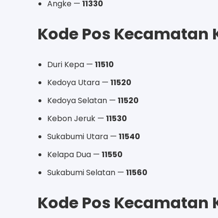
Angke —
11330
Kode Pos Kecamatan 
Duri Kepa —
11510
Kedoya Utara —
11520
Kedoya Selatan —
11520
Kebon Jeruk —
11530
Sukabumi Utara —
11540
Kelapa Dua —
11550
Sukabumi Selatan —
11560
Kode Pos Kecamatan K