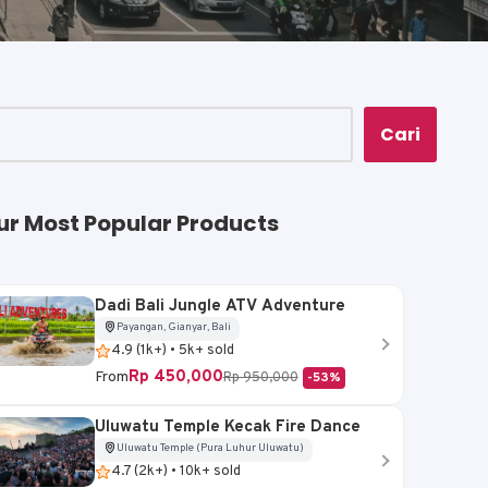
Cari
ur Most Popular Products
Dadi Bali Jungle ATV Adventure
Payangan, Gianyar, Bali
4.9 (1k+) • 5k+ sold
Rp 450,000
From
Rp 950,000
-53%
Uluwatu Temple Kecak Fire Dance
Uluwatu Temple (Pura Luhur Uluwatu)
4.7 (2k+) • 10k+ sold