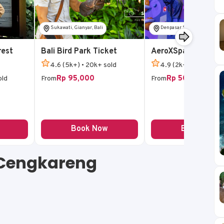
Sukawati, Gianyar, Bali
Denpasar Selatan, Denpasar,
rest
Bali Bird Park Ticket
AeroXSpace Bali
4.6 (5k+) • 20k+ sold
4.9 (2k+) • 5k+ sold
Rp 95,000
Rp 50,000
old
From
From
Book Now
Book Now
Cengkareng