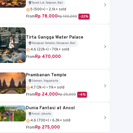
Tanah Lot, Tabanan, Bali
5 (500+) • 2.1k+ sold
Rp 78,000
From
Rp 100,000
-22%
Tirta Gangga Water Palace
Denpasar Selatan, Denpasar, Bali
4.6 (22k+) • 70k+ sold
Rp 470,000
From
Prambanan Temple
Sleman, Yogyakarta
4.7 (3k+) • 11k+ sold
Rp 24,000
From
Rp 25,000
-4%
Dunia Fantasi at Ancol
Ancol, Jakarta
4.6 (700+) • 6.3k+ sold
Rp 275,000
From