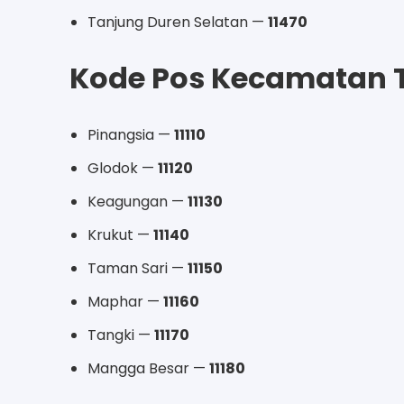
Tanjung Duren Selatan —
11470
Kode Pos Kecamatan 
Pinangsia —
11110
Glodok —
11120
Keagungan —
11130
Krukut —
11140
Taman Sari —
11150
Maphar —
11160
Tangki —
11170
Mangga Besar —
11180