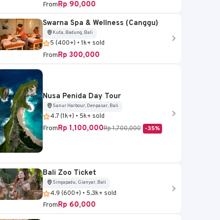
Rp 90,000
From
Swarna Spa & Wellness (Canggu)
 Bali
Kediri, Tabanan, Bali
Kuta, Badung, Bali
Kuta, Badung, Bali
5 (400+) • 1k+ sold
Nuanu Creative City
GWK / Garuda Wisnu
Rp 300,000
From
Discovery & Luna Beach
Kencana Park Exper
Club Escape
4.3 (300+) • 2k+ sold
5 (1.1k+) • 6.1k+ sold
Rp 525,000
Rp 100,000
From
From
Nusa Penida Day Tour
Sanur Harbour, Denpasar, Bali
4.7 (1k+) • 5k+ sold
Book Now
Book Now
Rp 1,100,000
From
Rp 1,700,000
-35%
Bali Zoo Ticket
Singapadu, Gianyar, Bali
4.9 (600+) • 5.3k+ sold
Rp 60,000
From