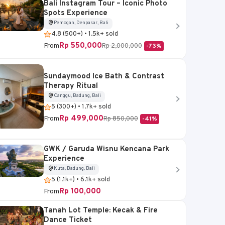
Bali Instagram Tour – Iconic Photo
Spots Experience
Pemogan, Denpasar, Bali
4.8 (500+) • 1.5k+ sold
Rp 550,000
From
Rp 2,000,000
-73%
Sundaymood Ice Bath & Contrast
Therapy Ritual
Canggu, Badung, Bali
5 (300+) • 1.7k+ sold
Rp 499,000
From
Rp 850,000
-41%
GWK / Garuda Wisnu Kencana Park
Experience
Kuta, Badung, Bali
5 (1.1k+) • 6.1k+ sold
Rp 100,000
From
Tanah Lot Temple: Kecak & Fire
Dance Ticket