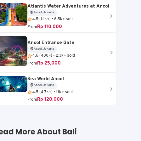
Atlantis Water Adventures at Ancol
Ancol, Jakarta
4.5 (1.1k+) • 6.5k+ sold
Rp 110,000
From
Ancol Entrance Gate
Ancol, Jakarta
4.6 (400+) • 2.3k+ sold
Rp 25,000
From
Sea World Ancol
Ancol, Jakarta
4.5 (4.7k+) • 11k+ sold
Rp 120,000
From
ead More About Bali