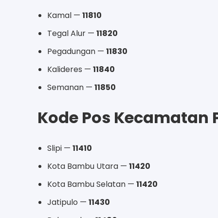
Kamal —
11810
Tegal Alur —
11820
Pegadungan —
11830
Kalideres —
11840
Semanan —
11850
Kode Pos Kecamatan 
Slipi —
11410
Kota Bambu Utara —
11420
Kota Bambu Selatan —
11420
Jatipulo —
11430