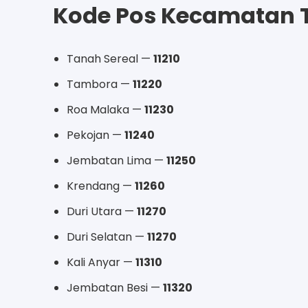
Kode Pos Kecamatan
Tanah Sereal —
11210
Tambora —
11220
Roa Malaka —
11230
Pekojan —
11240
Jembatan Lima —
11250
Krendang —
11260
Duri Utara —
11270
Duri Selatan —
11270
Kali Anyar —
11310
Jembatan Besi —
11320