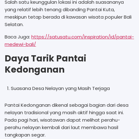
Salah satu keunggulan lokasi ini adalah suasananya
yang relatif lebih tenang dibanding Pantai Kuta,
meskipun tetap berada di kawasan wisata populer Bali
Selatan.
Baca Juga:
https://satusatu.com/inspiration/id/pantai-
medewi-bali/
Daya Tarik Pantai
Kedonganan
Suasana Desa Nelayan yang Masih Terjaga
Pantai Kedonganan dikenal sebagai bagian dari desa
nelayan tradisional yang masih aktif hingga saat ini.
Pada pagi hari, wisatawan dapat melihat perahu-
perahu nelayan kembali dari laut membawa hasil
tangkapan segar.