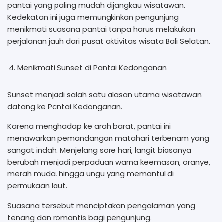
pantai yang paling mudah dijangkau wisatawan.
Kedekatan ini juga memungkinkan pengunjung
menikmati suasana pantai tanpa harus melakukan
perjalanan jauh dari pusat aktivitas wisata Bali Selatan.
Menikmati Sunset di Pantai Kedonganan
Sunset menjadi salah satu alasan utama wisatawan
datang ke Pantai Kedonganan.
Karena menghadap ke arah barat, pantai ini
menawarkan pemandangan matahari terbenam yang
sangat indah. Menjelang sore hari, langit biasanya
berubah menjadi perpaduan warna keemasan, oranye,
merah muda, hingga ungu yang memantul di
permukaan laut.
Suasana tersebut menciptakan pengalaman yang
tenang dan romantis bagi pengunjung.