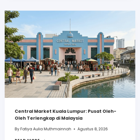
Central Market Kuala Lumpur: Pusat Oleh-
Oleh Terlengkap di Malaysia
By
Fatiya Aulia Muthmainnah
Agustus 8, 2026