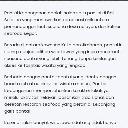
Pantai Kedonganan adalah salah satu pantai di Bali
Selatan yang menawarkan kombinasi unik antara
pemandangan laut, suasana desa nelayan, dan kuliner
seafood segar.
Berada di antara kawasan Kuta dan Jimbaran, pantai ini
sering menjadi pilihan wisatawan yang ingin menikmati
suasana pantai yang lebih tenang tanpa kehilangan
akses ke fasilitas wisata yang lengkap.
Berbeda dengan pantai-pantai yang identik dengan
beach club atau aktivitas wisata massal, Pantai
Kedonganan mempertahankan karakter lokalnya
melalui aktivitas nelayan, pasar ikan tradisional, dan
deretan restoran seafood yang berdiri di sepanjang
garis pantai.
Karena itulah banyak wisatawan datang tidak hanya