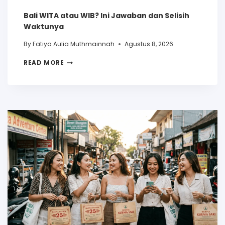
Bali WITA atau WIB? Ini Jawaban dan Selisih
Waktunya
By
Fatiya Aulia Muthmainnah
Agustus 8, 2026
READ MORE