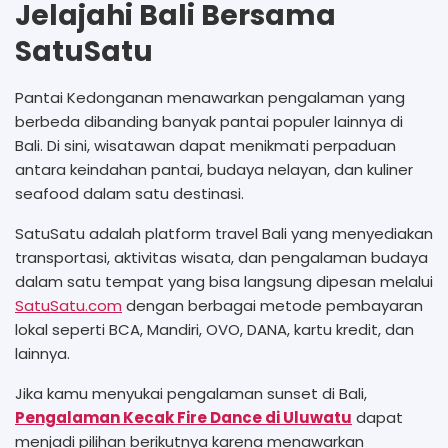
Jelajahi Bali Bersama
SatuSatu
Pantai Kedonganan menawarkan pengalaman yang
berbeda dibanding banyak pantai populer lainnya di
Bali. Di sini, wisatawan dapat menikmati perpaduan
antara keindahan pantai, budaya nelayan, dan kuliner
seafood dalam satu destinasi.
SatuSatu adalah platform travel Bali yang menyediakan
transportasi, aktivitas wisata, dan pengalaman budaya
dalam satu tempat yang bisa langsung dipesan melalui
SatuSatu.com
dengan berbagai metode pembayaran
lokal seperti BCA, Mandiri, OVO, DANA, kartu kredit, dan
lainnya.
Jika kamu menyukai pengalaman sunset di Bali,
Pengalaman Kecak Fire Dance di Uluwatu
dapat
menjadi pilihan berikutnya karena menawarkan