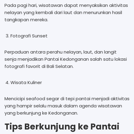
Pada pagi hari, wisatawan dapat menyaksikan aktivitas
nelayan yang kembali dari laut dan menurunkan hasil
tangkapan mereka.
Fotografi Sunset
Perpaduan antara perahu nelayan, laut, dan langit
senja menjadikan Pantai Kedonganan salah satu lokasi
fotografi favorit di Bali Selatan.
Wisata Kuliner
Mencicipi seafood segar di tepi pantai menjadi aktivitas
yang hampir selalu masuk dalam agenda wisatawan
yang berkunjung ke Kedonganan.
Tips Berkunjung ke Pantai