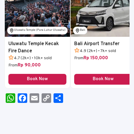
Uluwatu Temple (Pura Luhur Uluwatu)
Bali
Uluwatu Temple Kecak
Bali Airport Transfer
Fire Dance
4.9 (2k+) • 7k+ sold
Rp 150,000
4.7 (2k+) • 10k+ sold
From
Rp 90,000
From
Book Now
Book Now
W
F
E
C
S
h
a
m
o
h
a
c
ai
p
ar
ts
e
l
y
e