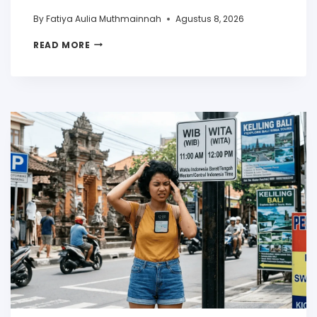
By
Fatiya Aulia Muthmainnah
Agustus 8, 2026
READ MORE