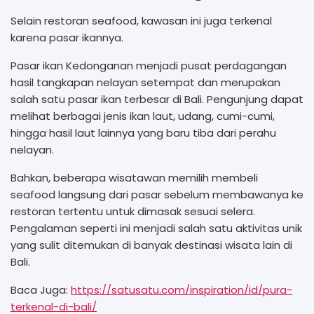
Selain restoran seafood, kawasan ini juga terkenal
karena pasar ikannya.
Pasar ikan Kedonganan menjadi pusat perdagangan
hasil tangkapan nelayan setempat dan merupakan
salah satu pasar ikan terbesar di Bali. Pengunjung dapat
melihat berbagai jenis ikan laut, udang, cumi-cumi,
hingga hasil laut lainnya yang baru tiba dari perahu
nelayan.
Bahkan, beberapa wisatawan memilih membeli
seafood langsung dari pasar sebelum membawanya ke
restoran tertentu untuk dimasak sesuai selera.
Pengalaman seperti ini menjadi salah satu aktivitas unik
yang sulit ditemukan di banyak destinasi wisata lain di
Bali.
Baca Juga:
https://satusatu.com/inspiration/id/pura-
terkenal-di-bali/