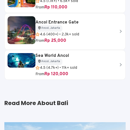
4.5 (1.1k+) • 6.5k+ sold
Rp 110,000
From
Ancol Entrance Gate
Ancol, Jakarta
4.6 (400+) • 2.3k+ sold
Rp 25,000
From
Sea World Ancol
Ancol, Jakarta
4.5 (4.7k+) • 11k+ sold
Rp 120,000
From
Read More About Bali